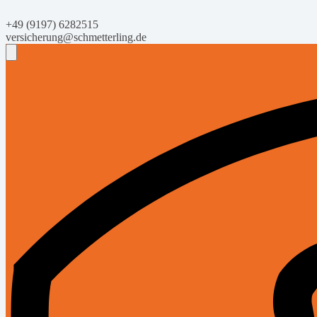
+49 (9197) 6282515
versicherung@schmetterling.de