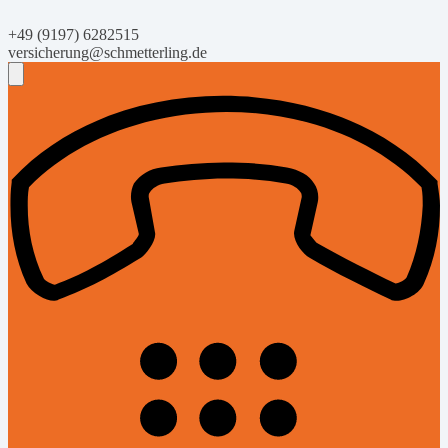
+49 (9197) 6282515
versicherung@schmetterling.de