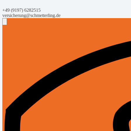
+49 (9197) 6282515
versicherung@schmetterling.de