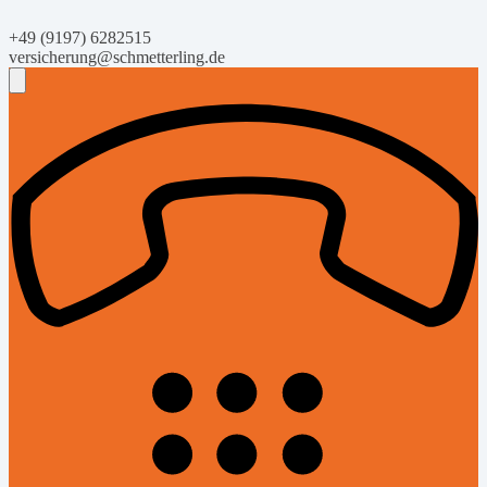
+49 (9197) 6282515
versicherung@schmetterling.de