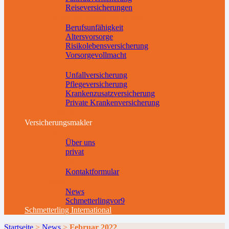
Reiseversicherungen
Vorsorgeversicherungen
Berufsunfähigkeit
Altersvorsorge
Risikolebensversicherung
Vorsorgevollmacht
Krankenversicherungen
Unfallversicherung
Pflegeversicherung
Krankenzusatzversicherung
Private Krankenversicherung
Downloads
Versicherungsmakler
Wir
Über uns
privat
Kontakt
Kontaktformular
News
News
Schmetterlingvor9
Schmetterling International
Startseite
>
News
>
Februar 2022