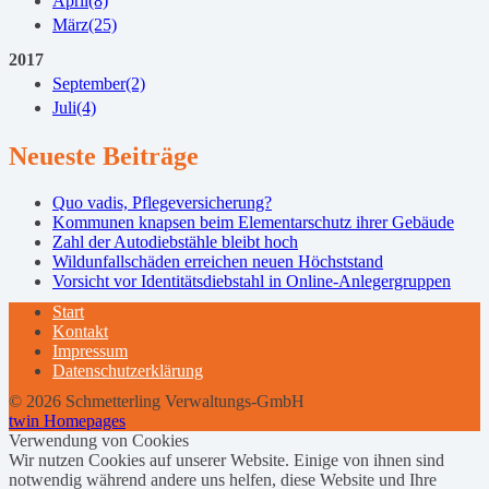
April
(8)
März
(25)
2017
September
(2)
Juli
(4)
Neueste Beiträge
Quo vadis, Pflegeversicherung?
Kommunen knapsen beim Elementarschutz ihrer Gebäude
Zahl der Autodiebstähle bleibt hoch
Wildunfallschäden erreichen neuen Höchststand
Vorsicht vor Identitätsdiebstahl in Online-Anlegergruppen
Start
Kontakt
Impressum
Datenschutzerklärung
© 2026 Schmetterling Verwaltungs-GmbH
twin Homepages
Verwendung von Cookies
Wir nutzen Cookies auf unserer Website. Einige von ihnen sind
notwendig während andere uns helfen, diese Website und Ihre