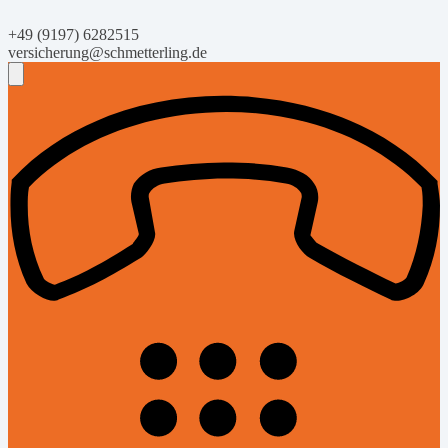
+49 (9197) 6282515
versicherung@schmetterling.de