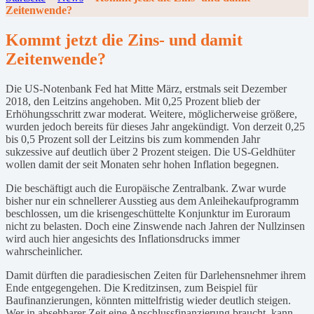
Zeitenwende?
Kommt jetzt die Zins- und damit
Zeitenwende?
Die US-Notenbank Fed hat Mitte März, erstmals seit Dezember
2018, den Leitzins angehoben. Mit 0,25 Prozent blieb der
Erhöhungsschritt zwar moderat. Weitere, möglicherweise größere,
wurden jedoch bereits für dieses Jahr angekündigt. Von derzeit 0,25
bis 0,5 Prozent soll der Leitzins bis zum kommenden Jahr
sukzessive auf deutlich über 2 Prozent steigen. Die US-Geldhüter
wollen damit der seit Monaten sehr hohen Inflation begegnen.
Die beschäftigt auch die Europäische Zentralbank. Zwar wurde
bisher nur ein schnellerer Ausstieg aus dem Anleihekaufprogramm
beschlossen, um die krisengeschüttelte Konjunktur im Euroraum
nicht zu belasten. Doch eine Zinswende nach Jahren der Nullzinsen
wird auch hier angesichts des Inflationsdrucks immer
wahrscheinlicher.
Damit dürften die paradiesischen Zeiten für Darlehensnehmer ihrem
Ende entgegengehen. Die Kreditzinsen, zum Beispiel für
Baufinanzierungen, könnten mittelfristig wieder deutlich steigen.
Wer in absehbarer Zeit eine Anschlussfinanzierung braucht, kann