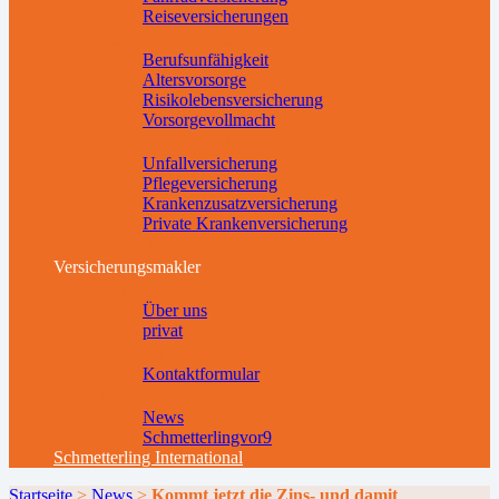
Reiseversicherungen
Vorsorgeversicherungen
Berufsunfähigkeit
Altersvorsorge
Risikolebensversicherung
Vorsorgevollmacht
Krankenversicherungen
Unfallversicherung
Pflegeversicherung
Krankenzusatzversicherung
Private Krankenversicherung
Downloads
Versicherungsmakler
Wir
Über uns
privat
Kontakt
Kontaktformular
News
News
Schmetterlingvor9
Schmetterling International
Startseite
>
News
>
Kommt jetzt die Zins- und damit