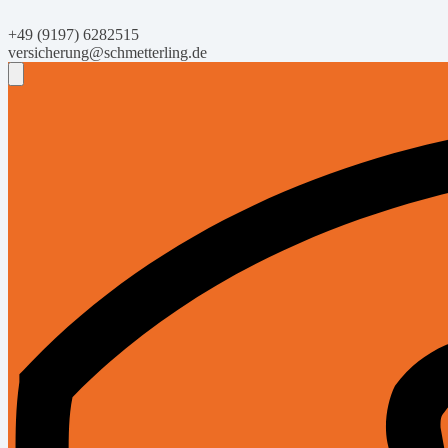
+49 (9197) 6282515
versicherung@schmetterling.de