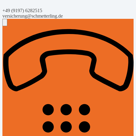
+49 (9197) 6282515
versicherung@schmetterling.de