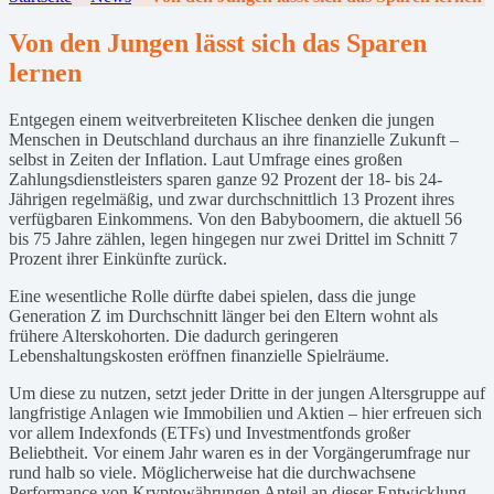
Von den Jungen lässt sich das Sparen
lernen
Entgegen einem weitverbreiteten Klischee denken die jungen
Menschen in Deutschland durchaus an ihre finanzielle Zukunft –
selbst in Zeiten der Inflation. Laut Umfrage eines großen
Zahlungsdienstleisters sparen ganze 92 Prozent der 18- bis 24-
Jährigen regelmäßig, und zwar durchschnittlich 13 Prozent ihres
verfügbaren Einkommens. Von den Babyboomern, die aktuell 56
bis 75 Jahre zählen, legen hingegen nur zwei Drittel im Schnitt 7
Prozent ihrer Einkünfte zurück.
Eine wesentliche Rolle dürfte dabei spielen, dass die junge
Generation Z im Durchschnitt länger bei den Eltern wohnt als
frühere Alterskohorten. Die dadurch geringeren
Lebenshaltungskosten eröffnen finanzielle Spielräume.
Um diese zu nutzen, setzt jeder Dritte in der jungen Altersgruppe auf
langfristige Anlagen wie Immobilien und Aktien – hier erfreuen sich
vor allem Indexfonds (ETFs) und Investmentfonds großer
Beliebtheit. Vor einem Jahr waren es in der Vorgängerumfrage nur
rund halb so viele. Möglicherweise hat die durchwachsene
Performance von Kryptowährungen Anteil an dieser Entwicklung.