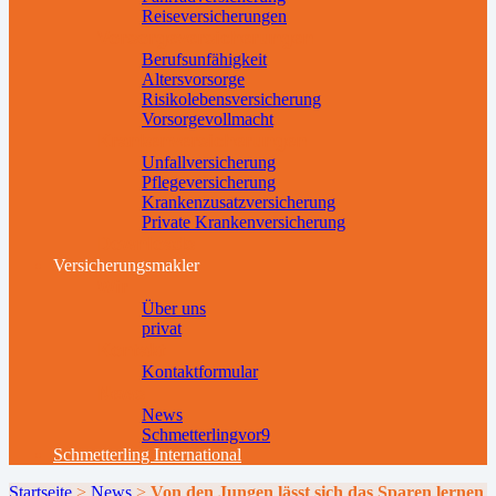
Reiseversicherungen
Vorsorgeversicherungen
Berufsunfähigkeit
Altersvorsorge
Risikolebensversicherung
Vorsorgevollmacht
Krankenversicherungen
Unfallversicherung
Pflegeversicherung
Krankenzusatzversicherung
Private Krankenversicherung
Downloads
Versicherungsmakler
Wir
Über uns
privat
Kontakt
Kontaktformular
News
News
Schmetterlingvor9
Schmetterling International
Startseite
>
News
>
Von den Jungen lässt sich das Sparen lernen