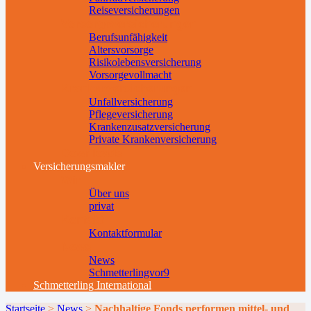
Reiseversicherungen
Vorsorgeversicherungen
Berufsunfähigkeit
Altersvorsorge
Risikolebensversicherung
Vorsorgevollmacht
Krankenversicherungen
Unfallversicherung
Pflegeversicherung
Krankenzusatzversicherung
Private Krankenversicherung
Downloads
Versicherungsmakler
Wir
Über uns
privat
Kontakt
Kontaktformular
News
News
Schmetterlingvor9
Schmetterling International
Startseite
>
News
>
Nachhaltige Fonds performen mittel- und