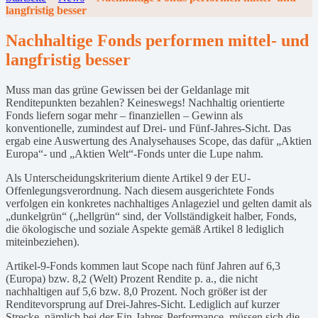
langfristig besser
Nachhaltige Fonds performen mittel- und
langfristig besser
Muss man das grüne Gewissen bei der Geldanlage mit
Renditepunkten bezahlen? Keineswegs! Nachhaltig orientierte
Fonds liefern sogar mehr – finanziellen – Gewinn als
konventionelle, zumindest auf Drei- und Fünf-Jahres-Sicht. Das
ergab eine Auswertung des Analysehauses Scope, das dafür „Aktien
Europa“- und „Aktien Welt“-Fonds unter die Lupe nahm.
Als Unterscheidungskriterium diente Artikel 9 der EU-
Offenlegungsverordnung. Nach diesem ausgerichtete Fonds
verfolgen ein konkretes nachhaltiges Anlageziel und gelten damit als
„dunkelgrün“ („hellgrün“ sind, der Vollständigkeit halber, Fonds,
die ökologische und soziale Aspekte gemäß Artikel 8 lediglich
miteinbeziehen).
Artikel-9-Fonds kommen laut Scope nach fünf Jahren auf 6,3
(Europa) bzw. 8,2 (Welt) Prozent Rendite p. a., die nicht
nachhaltigen auf 5,6 bzw. 8,0 Prozent. Noch größer ist der
Renditevorsprung auf Drei-Jahres-Sicht. Lediglich auf kurzer
Strecke, nämlich bei der Ein-Jahres-Performance, müssen sich die