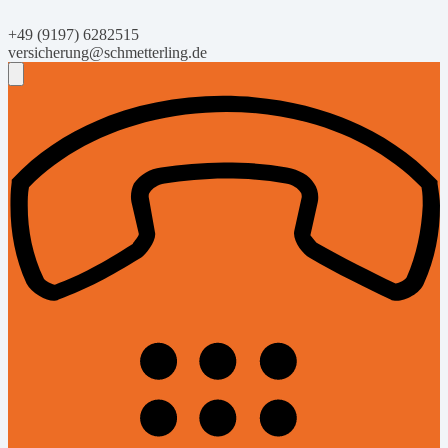
+49 (9197) 6282515
versicherung@schmetterling.de