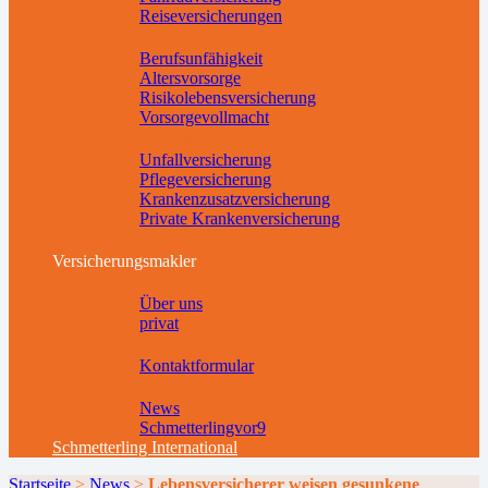
Reiseversicherungen
Vorsorgeversicherungen
Berufsunfähigkeit
Altersvorsorge
Risikolebensversicherung
Vorsorgevollmacht
Krankenversicherungen
Unfallversicherung
Pflegeversicherung
Krankenzusatzversicherung
Private Krankenversicherung
Downloads
Versicherungsmakler
Wir
Über uns
privat
Kontakt
Kontaktformular
News
News
Schmetterlingvor9
Schmetterling International
Startseite
>
News
>
Lebensversicherer weisen gesunkene