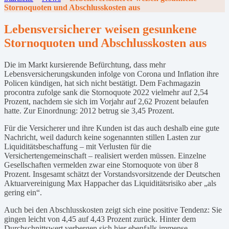
Stornoquoten und Abschlusskosten aus
Lebensversicherer weisen gesunkene
Stornoquoten und Abschlusskosten aus
Die im Markt kursierende Befürchtung, dass mehr
Lebensversicherungskunden infolge von Corona und Inflation ihre
Policen kündigen, hat sich nicht bestätigt. Dem Fachmagazin
procontra zufolge sank die Stornoquote 2022 vielmehr auf 2,54
Prozent, nachdem sie sich im Vorjahr auf 2,62 Prozent belaufen
hatte. Zur Einordnung: 2012 betrug sie 3,45 Prozent.
Für die Versicherer und ihre Kunden ist das auch deshalb eine gute
Nachricht, weil dadurch keine sogenannten stillen Lasten zur
Liquiditätsbeschaffung – mit Verlusten für die
Versichertengemeinschaft – realisiert werden müssen. Einzelne
Gesellschaften vermelden zwar eine Stornoquote von über 8
Prozent. Insgesamt schätzt der Vorstandsvorsitzende der Deutschen
Aktuarvereinigung Max Happacher das Liquiditätsrisiko aber „als
gering ein“.
Auch bei den Abschlusskosten zeigt sich eine positive Tendenz: Sie
gingen leicht von 4,45 auf 4,43 Prozent zurück. Hinter dem
Durchschnittswert verbergen sich hier ebenfalls immense