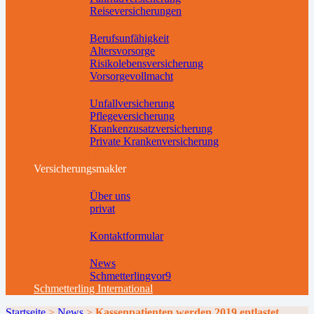
Reiseversicherungen
Vorsorgeversicherungen
Berufsunfähigkeit
Altersvorsorge
Risikolebensversicherung
Vorsorgevollmacht
Krankenversicherungen
Unfallversicherung
Pflegeversicherung
Krankenzusatzversicherung
Private Krankenversicherung
Downloads
Versicherungsmakler
Wir
Über uns
privat
Kontakt
Kontaktformular
News
News
Schmetterlingvor9
Schmetterling International
Startseite
>
News
>
Kassenpatienten werden 2019 entlastet