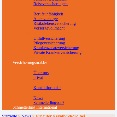
Reiseversicherungen
Vorsorgeversicherungen
Berufsunfähigkeit
Altersvorsorge
Risikolebensversicherung
Vorsorgevollmacht
Krankenversicherungen
Unfallversicherung
Pflegeversicherung
Krankenzusatzversicherung
Private Krankenversicherung
Downloads
Versicherungsmakler
Wir
Über uns
privat
Kontakt
Kontaktformular
News
News
Schmetterlingvor9
Schmetterling International
Startseite
>
News
>
Erneuter Negativrekord bei