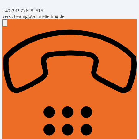
+49 (9197) 6282515
versicherung@schmetterling.de