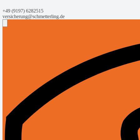
+49 (9197) 6282515
versicherung@schmetterling.de