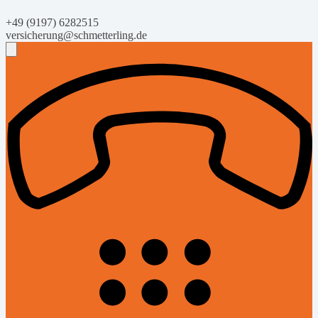
+49 (9197) 6282515
versicherung@schmetterling.de