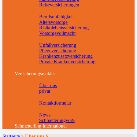
Reiseversicherungen
Vorsorgeversicherungen
Berufsunfähigkeit
Altersvorsorge
Risikolebensversicherung
Vorsorgevollmacht
Krankenversicherungen
Unfallversicherung
Pflegeversicherung
Krankenzusatzversicherung
Private Krankenversicherung
Downloads
Versicherungsmakler
Wir
Über uns
privat
Kontakt
Kontaktformular
News
News
Schmetterlingvor9
Schmetterling International
Startseite
>
Über uns §