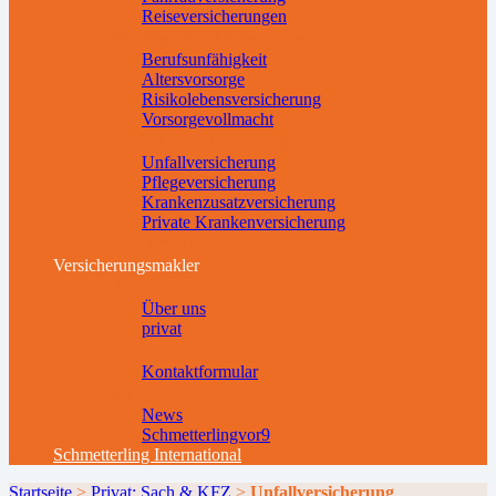
Reiseversicherungen
Vorsorgeversicherungen
Berufsunfähigkeit
Altersvorsorge
Risikolebensversicherung
Vorsorgevollmacht
Krankenversicherungen
Unfallversicherung
Pflegeversicherung
Krankenzusatzversicherung
Private Krankenversicherung
Downloads
Versicherungsmakler
Wir
Über uns
privat
Kontakt
Kontaktformular
News
News
Schmetterlingvor9
Schmetterling International
Startseite
>
Privat: Sach & KFZ
>
Unfallversicherung