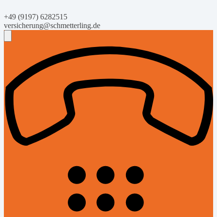
+49 (9197) 6282515
versicherung@schmetterling.de