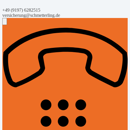
+49 (9197) 6282515
versicherung@schmetterling.de