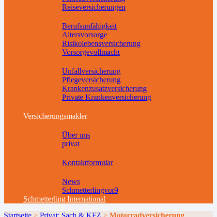
Reiseversicherungen
Vorsorgeversicherungen
Berufsunfähigkeit
Altersvorsorge
Risikolebensversicherung
Vorsorgevollmacht
Krankenversicherungen
Unfallversicherung
Pflegeversicherung
Krankenzusatzversicherung
Private Krankenversicherung
Downloads
Versicherungsmakler
Wir
Über uns
privat
Kontakt
Kontaktformular
News
News
Schmetterlingvor9
Schmetterling International
Startseite
>
Privat: Sach & KFZ
>
Motorradversicherung