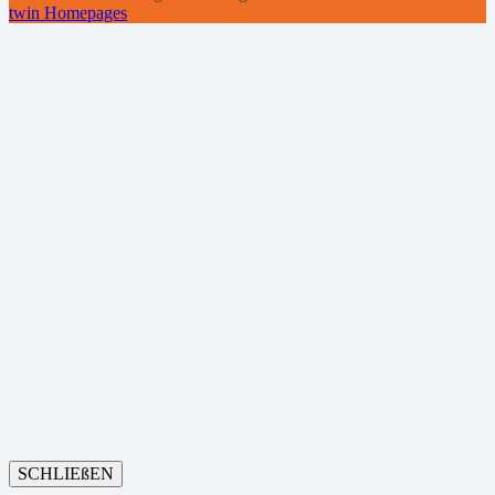
twin Homepages
SCHLIEßEN