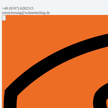
+49 (9197) 6282515
versicherung@schmetterling.de