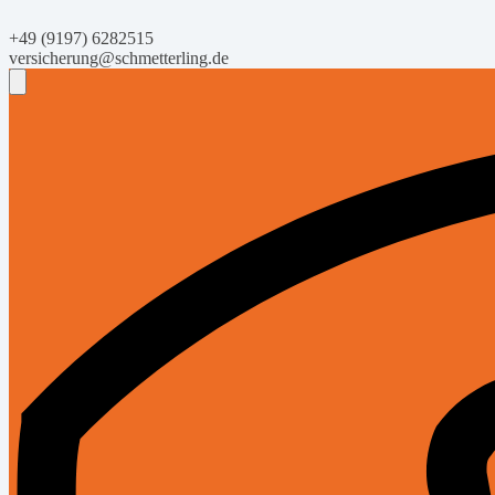
+49 (9197) 6282515
versicherung@schmetterling.de